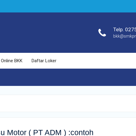
DM )
Telp. 02
bkk@smkpn-
 Online BKK
Daftar Loker
su Motor ( PT ADM ) :contoh