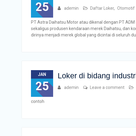
25
ademin
Daftar Loker
,
Otomotif
PT Astra Daihatsu Motor atau dikenal dengan PT AD
sekaligus produsen kendaraan merek Daihatsu, dan ko
dirinya menjadi merek global yang dicintai di seluruh d
Loker di bidang industr
JAN
25
ademin
Leave a comment
contoh