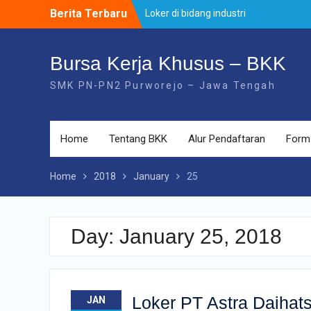
Skip
Berita Terbaru
Loker di bidang industri
to
Loker di PT. Otomotif
content
Loker PT Astra Daihatsu Motor ( PT A
:contoh
Bursa Kerja Khusus – BKK
SMK PN-PN2 Purworejo – Jawa Tengah
Home
Tentang BKK
Alur Pendaftaran
Form
Home
2018
January
25
Day:
January 25, 2018
Loker PT Astra Daihat
JAN