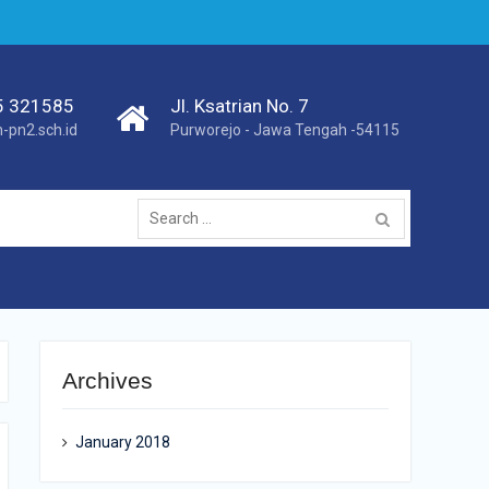
75 321585
Jl. Ksatrian No. 7
pn2.sch.id
Purworejo - Jawa Tengah -54115
Search
for:
Archives
January 2018