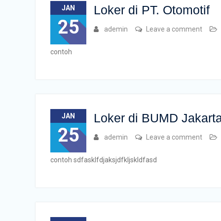
Loker di PT. Otomotif
JAN
25
ademin
Leave a comment
contoh
Loker di BUMD Jakart
JAN
25
ademin
Leave a comment
contoh sdfasklfdjaksjdfkljskldfasd