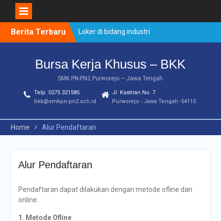
Skip
Berita Terbaru
Loker di bidang industri
to
Loker di PT. Otomotif
content
Loker PT Astra Daihatsu
Bursa Kerja Khusus – BKK
Motor ( PT ADM ) :contoh
SMK PN-PN2 Purworejo – Jawa Tengah
Telp. 0275 321585
Jl. Ksatrian No. 7
bkk@smkpn-pn2.sch.id
Purworejo - Jawa Tengah -54115
Home
Alur Pendaftaran
Alur Pendaftaran
Pendaftaran dapat dilakukan dengan metode ofline dan
online.
1. Metode Ofline